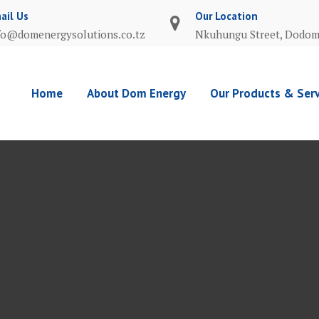
ail Us
Our Location
fo@domenergysolutions.co.tz
Nkuhungu Street, Dodo
Home
About Dom Energy
Our Products & Serv