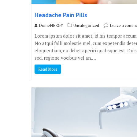
Headache Pain Pills
DomeNERGY
Uncategorized
Leave a comm
Lorem ipsum dolor sit amet, id his tempor accums
No atqui falli molestie mel, cum expetendis deter
eloquentiam, eu debet aperiri qualisque est. Du
sed, regione vocibus vel an.…
Read More