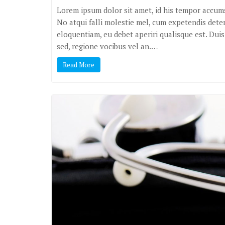
Lorem ipsum dolor sit amet, id his tempor accums
No atqui falli molestie mel, cum expetendis deter
eloquentiam, eu debet aperiri qualisque est. Du
sed, regione vocibus vel an.…
Read More