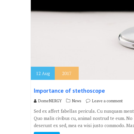
12
Aug
2017
Importance of stethoscope
DomeNERGY
News
Leave a comment
Sed ex affert fabellas pericula. Cu nusquam ment
Quo malis civibus cu, animal nostrud te eum. No h
deserunt ex sed, mea ea wisi justo commodo. Maz