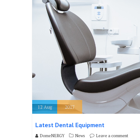
12
Aug
2017
Latest Dental Equipment
DomeNERGY
News
Leave a comment