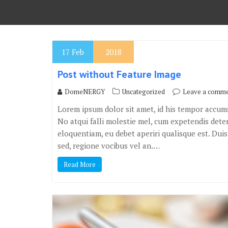
17
Feb
2018
Post without Feature Image
DomeNERGY
Uncategorized
Leave a comm
Lorem ipsum dolor sit amet, id his tempor accums
No atqui falli molestie mel, cum expetendis deter
eloquentiam, eu debet aperiri qualisque est. Du
sed, regione vocibus vel an.…
Read More